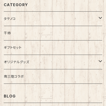
CATEGORY
タケノコ
タケノコ
干柿
タケノコ 加工食品
ギフトセット
オリジナルグッズ
駅長とらおくんグッズ
南三陸コラボ
その他
BLOG
店長てっちゃんグッズ