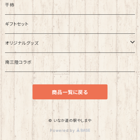
タケノコ
干柿
タケノコ 加工食品
ギフトセット
オリジナルグッズ
駅長とらおくんグッズ
南三陸コラボ
その他
商品一覧に戻る
店長てっちゃんグッズ
店長オリジナルグッズ
© いなか道の駅やしまや
Powered by