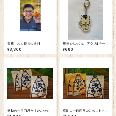
書籍 お人持ちの法則
駅長とらおくん アクリルキーホ
ルダー
¥3,300
¥660
感動の一日四尺たけのこセット
感動の一日四尺たけのこセット
（B）
（C）